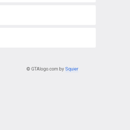
© GTAlogo.com by
Squier