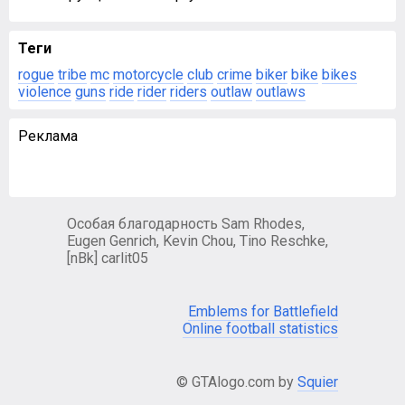
Теги
rogue
tribe
mc
motorcycle
club
crime
biker
bike
bikes
violence
guns
ride
rider
riders
outlaw
outlaws
Реклама
Особая благодарность Sam Rhodes,
Eugen Genrich, Kevin Chou, Tino Reschke,
[nBk] carlit05
Emblems for Battlefield
Online football statistics
© GTAlogo.com by
Squier