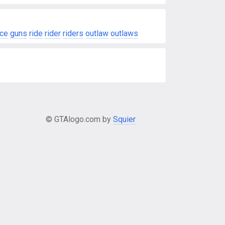
nce
guns
ride
rider
riders
outlaw
outlaws
© GTAlogo.com by
Squier