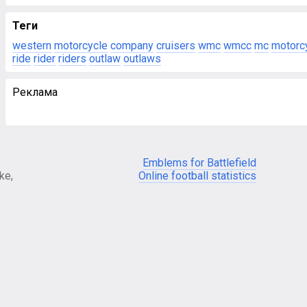
Теги
western
motorcycle
company
cruisers
wmc
wmcc
mc
motorc
ride
rider
riders
outlaw
outlaws
Реклама
Emblems for Battlefield
ke,
Online football statistics