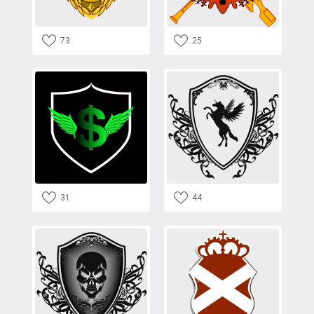
73
25
31
44