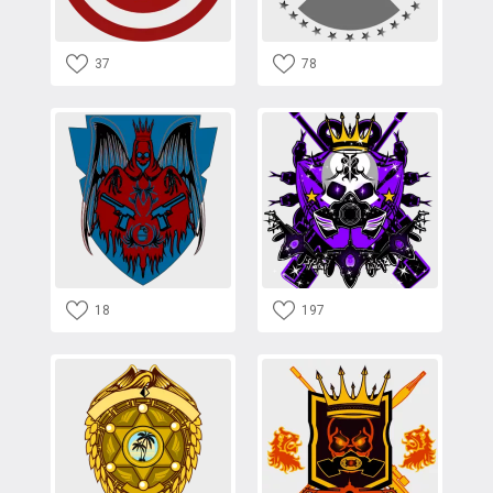
37
78
18
197