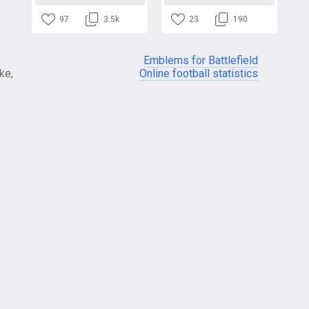
97
3.5k
23
190
Emblems for Battlefield
ke,
Online football statistics