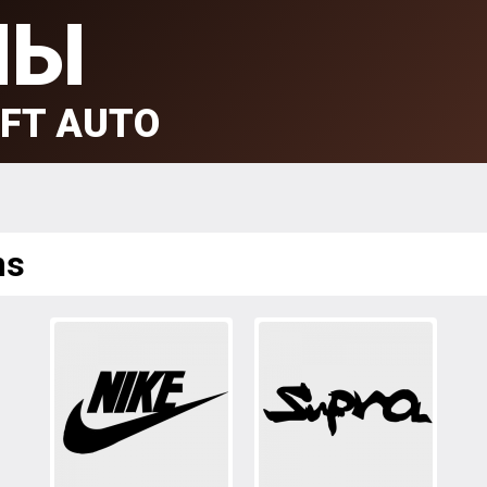
МЫ
FT AUTO
ms