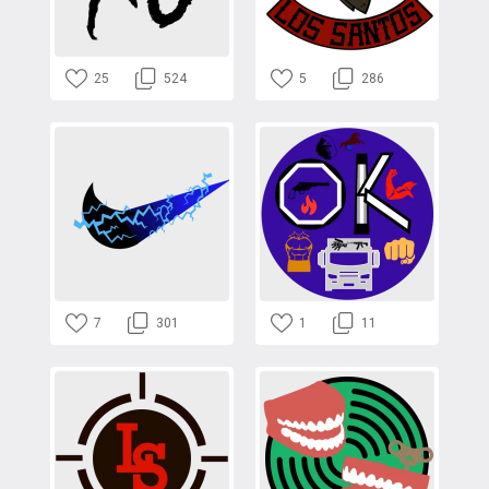
25
524
5
286
7
301
1
11