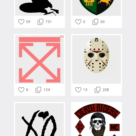
59
731
0
60
8
134
13
208