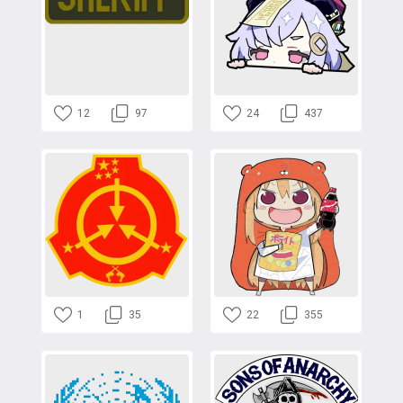
12
97
24
437
1
35
22
355