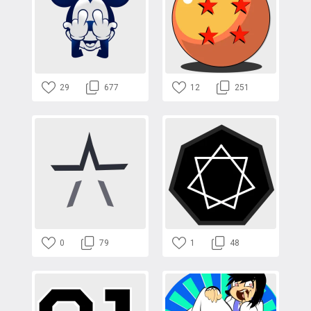
29
677
12
251
0
79
1
48