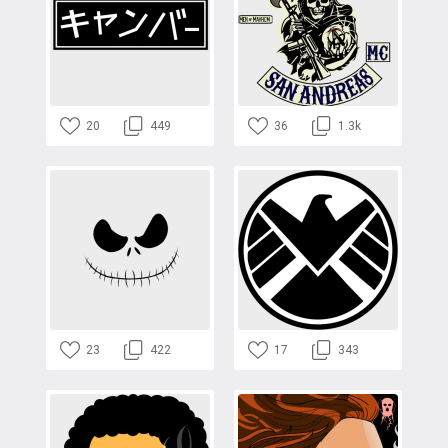
20
449
36
1.3k
23
422
17
343