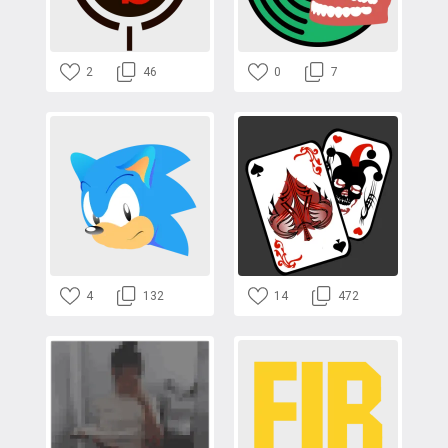
2
46
0
7
4
132
14
472