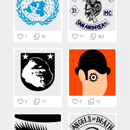
1
32
17
422
2
17
0
12