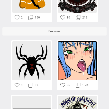
2
150
10
219
Реклама
3
99
96
1.7k