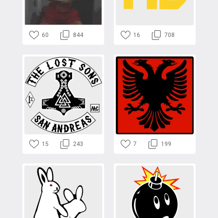
60
844
16
708
15
243
7
199