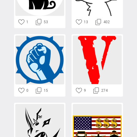
1
53
13
402
0
15
9
274