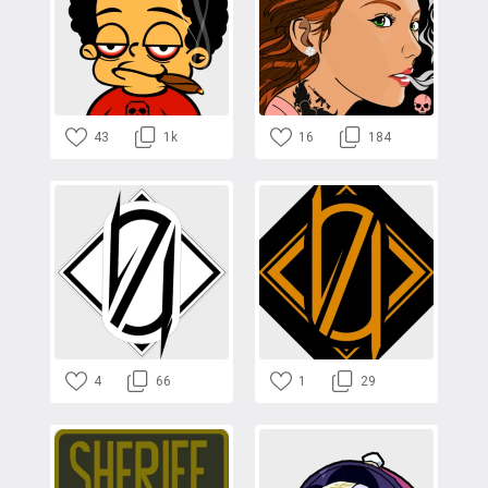
43
1k
16
184
4
66
1
29