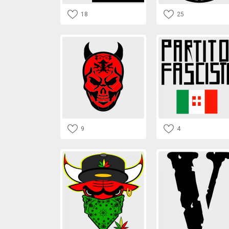
18
25
9
4