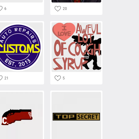
6
20
21
5