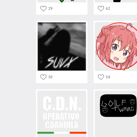
29
62
30
54