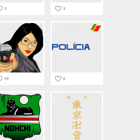
3
3
39
6