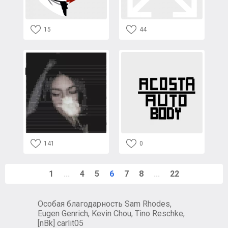
15
44
141
0
1
...
4
5
6
7
8
...
22
Особая благодарность Sam Rhodes,
Eugen Genrich, Kevin Chou, Tino Reschke,
[nBk] carlit05